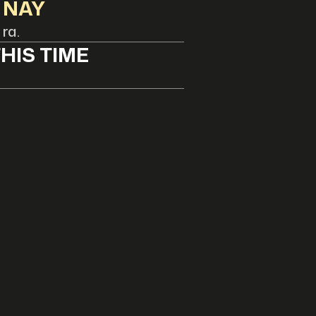
 NÀY
 ra.
HIS TIME
。